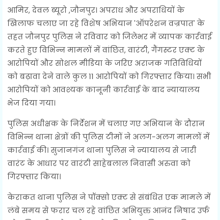
आमिर, देवल ब्यूरो ,जौनपुर। अपराध और अपराधियों के
खिलाफ चलाए जा रहे विशेष अभियान 'ऑपरेशन वज्रपात' के
तहत जौनपुर पुलिस ने रविवार को जिलेभर में व्यापक कार्रवाई
करते हुए विभिन्न मामलों में वांछित, वारंटी, गैंगस्टर एक्ट के
आरोपियों और सोशल मीडिया के जरिए अराजक गतिविधियों
को बढ़ावा देने वाले कुल 11 आरोपियों को गिरफ्तार किया। सभी
आरोपियों को आवश्यक कानूनी कार्रवाई के बाद न्यायालय
भेज दिया गया।
पुलिस अधीक्षक के निर्देशन में चलाए गए अभियान के दौरान
विभिन्न थाना क्षेत्रों की पुलिस टीमों ने अलग-अलग मामलों में
कार्रवाई की। सुजानगंज थाना पुलिस ने न्यायालय से जारी
वारंट के आधार पर वारंटी साहेबलाल निवासी अरुवा को
गिरफ्तार किया।
केराकत थाना पुलिस ने पॉक्सो एक्ट से संबंधित एक मामले में
लंबे समय से फरार चल रहे वांछित अभियुक्त आनंद निषाद उर्फ