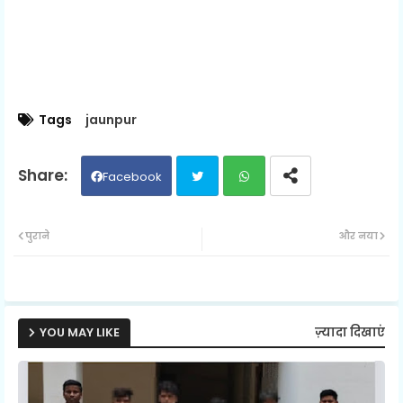
Tags
jaunpur
Facebook
Twit
Wh
पुराने
और नया
ter
ats
ap
YOU MAY LIKE
ज़्यादा दिखाएं
p