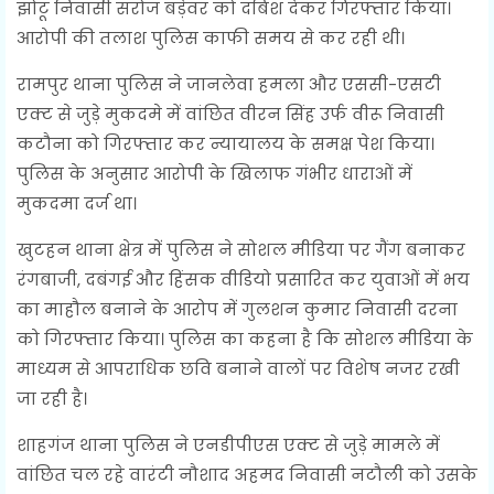
झोटू निवासी सरोज बड़ेवर को दबिश देकर गिरफ्तार किया।
आरोपी की तलाश पुलिस काफी समय से कर रही थी।
रामपुर थाना पुलिस ने जानलेवा हमला और एससी-एसटी
एक्ट से जुड़े मुकदमे में वांछित वीरन सिंह उर्फ वीरू निवासी
कटौना को गिरफ्तार कर न्यायालय के समक्ष पेश किया।
पुलिस के अनुसार आरोपी के खिलाफ गंभीर धाराओं में
मुकदमा दर्ज था।
खुटहन थाना क्षेत्र में पुलिस ने सोशल मीडिया पर गैंग बनाकर
रंगबाजी, दबंगई और हिंसक वीडियो प्रसारित कर युवाओं में भय
का माहौल बनाने के आरोप में गुलशन कुमार निवासी दरना
को गिरफ्तार किया। पुलिस का कहना है कि सोशल मीडिया के
माध्यम से आपराधिक छवि बनाने वालों पर विशेष नजर रखी
जा रही है।
शाहगंज थाना पुलिस ने एनडीपीएस एक्ट से जुड़े मामले में
वांछित चल रहे वारंटी नौशाद अहमद निवासी नटौली को उसके