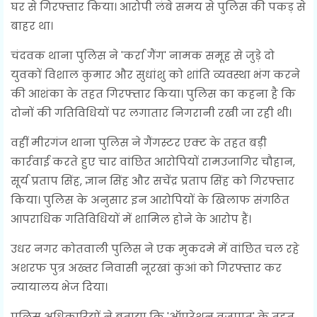
घर से गिरफ्तार किया। आरोपी लंबे समय से पुलिस की पकड़ से
बाहर था।
चंदवक थाना पुलिस ने 'कर्रा गैंग' नामक समूह से जुड़े दो
युवकों विशाल कुमार और सुधांशु को शांति व्यवस्था भंग करने
की आशंका के तहत गिरफ्तार किया। पुलिस का कहना है कि
दोनों की गतिविधियों पर लगातार निगरानी रखी जा रही थी।
वहीं मीरगंज थाना पुलिस ने गैंगस्टर एक्ट के तहत बड़ी
कार्रवाई करते हुए चार वांछित आरोपियों रामउजागिर चौहान,
सूर्य प्रताप सिंह, ज्ञान सिंह और सचेंद्र प्रताप सिंह को गिरफ्तार
किया। पुलिस के अनुसार इन आरोपियों के खिलाफ संगठित
आपराधिक गतिविधियों में शामिल होने के आरोप हैं।
उधर नगर कोतवाली पुलिस ने एक मुकदमे में वांछित चल रहे
अशरफ पुत्र अख्तर निवासी नूरखां कुआं को गिरफ्तार कर
न्यायालय भेज दिया।
पुलिस अधिकारियों ने बताया कि 'ऑपरेशन वज्रपात' के तहत