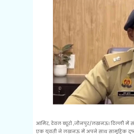
आमिर, देवल ब्यूरो ,जौनपुर/लखनऊ। दिल्ली में
एक युवती ने लखनऊ में अपने साथ सामूहिक दुष्