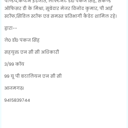
पाण्डेय,कैप्टन इंद्रजीत, लेफ्टिनेंट डॉ0 पंकज सिंह, सेकेण्ड
ऑफिसर डी के मिश्रा, सूबेदार मेजर विनोद कुमार, पी आई
स्टॉफ,सिविल स्टॉफ एवं समस्त प्रतिभागी कैडेट शामिल रहे।
द्वारा--
ले0 डॉ0 पंकज सिंह
सहयुक्त एन सी सी अधिकारी
3/99 कॉय
99 यू पी बटालियन एन सी सी
आजमगढ़।
9415839744