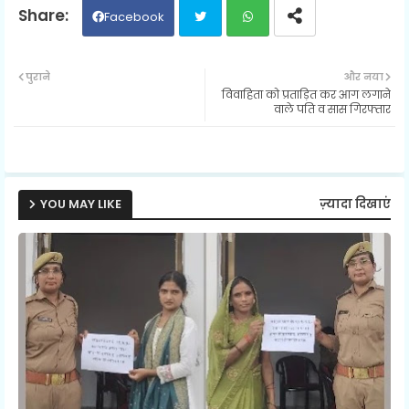
Facebook
Twit
Wh
पुराने
और नया
विवाहिता को प्रताड़ित कर आग लगाने
ter
ats
वाले पति व सास गिरफ्तार
ap
p
YOU MAY LIKE
ज़्यादा दिखाएं