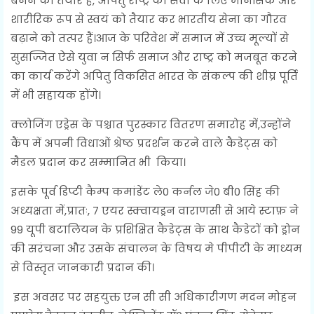
बनने को तैयार हैं, अपितु राष्ट्र की सेवा के लिए मानसिक और
शारीरिक रूप से स्वयं को तैयार कर भारतीय सेना का गौरव
बढ़ाने को तत्पर हैं।आज के परिवेश में समाज में उच्च मूल्यों से
सुसज्जित ऐसे युवा न सिर्फ समाज और राष्ट्र को मजबूत करने
का कार्य करेंगे अपितु विकसित भारत के संकल्प की शीघ्र पूर्ति
में भी सहायक होंगे।
क्लोजिंग एड्रेस के पश्चात पुरस्कार वितरण समारोह में,उन्होंने
कैंप में अपनी विधाओं श्रेष्ठ प्रदर्शन करने वाले कैडेट्स को
मैडल प्रदान कर सम्मानित भी किया।
इसके पूर्व डिप्टी कैम्प कमांडेंट ले0 कर्नल जे0 बी0 सिंह की
अध्यक्षता में,प्रातः, 7 एयर स्क्वायड्रन वाराणसी से आये स्टाफ़ ने
99 यूपी बटालियन के प्रशिक्षित कैडेट्स के साथ कैडेटों को ड्रोन
की सरंचना और उसके संचालन के विषय मे पीपीटी के माध्यम
से विस्तृत जानकारी प्रदान की।
इस अवसर पर सहयुक्त एन सी सी अधिकारीगण मदन मोहन