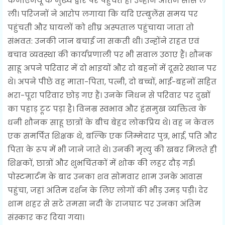
केजीएमयू के मुख्य द्वार पर पहुंचते ही उन्होंने अंतिम सांस ले
ली। परिजनों ने आरोप लगाया कि यदि एम्बुलेंस समय पर
पहुंचती और घायलों को शीघ्र अस्पताल पहुंचाया जाता तो
संभवत: उनकी जान बचाई जा सकती थी। उन्होंने राहत एवं
बचाव व्यवस्था की कार्यप्रणाली पर भी सवाल उठाए हैं। शौनक
साहू अपने परिवार में दो भाइयों और दो बहनों में दूसरे स्थान पर
थे। अपने पीछे वह माता-पिता, पत्नी, दो बच्चों, भाई-बहनों सहित
भरा-पूरा परिवार छोड़ गए हैं। उनके निधन से परिवार पर दुखों
का पहाड़ टूट पड़ा है। विनम्र स्वभाव और हंसमुख व्यक्तित्व के
धनी शौनक साहू छात्रों के बीच बेहद लोकप्रिय थे। वह न केवल
एक समर्पित शिक्षक थे, बल्कि एक जिम्मेदार पुत्र, भाई, पति और
पिता के रूप में भी जाने जाते थे। उनकी मृत्यु की खबर मिलते ही
शिक्षकों, छात्रों और शुभचिंतकों में शोक की लहर दौड़ गई।
पोस्टमार्टम के बाद उनका शव सोमवार शाम उनके आवास
पहुंचा, जहां अंतिम दर्शन के लिए लोगों की भीड़ उमड़ पड़ी। देर
शाम शहर से सटे तमसा नदी के राजघाट पर उनका अंतिम
संस्कार कर दिया गया।