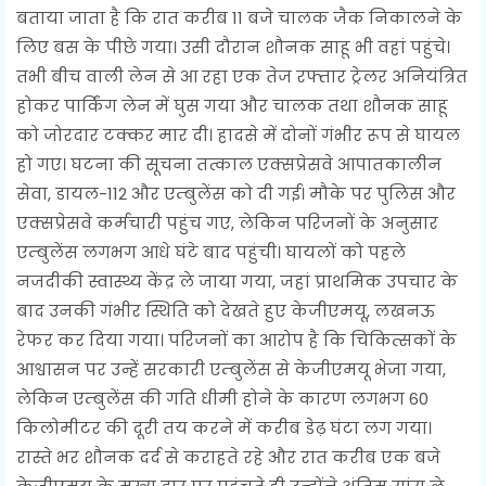
बताया जाता है कि रात करीब 11 बजे चालक जैक निकालने के
लिए बस के पीछे गया। उसी दौरान शौनक साहू भी वहां पहुंचे।
तभी बीच वाली लेन से आ रहा एक तेज रफ्तार ट्रेलर अनियंत्रित
होकर पार्किंग लेन में घुस गया और चालक तथा शौनक साहू
को जोरदार टक्कर मार दी। हादसे में दोनों गंभीर रूप से घायल
हो गए। घटना की सूचना तत्काल एक्सप्रेसवे आपातकालीन
सेवा, डायल-112 और एम्बुलेंस को दी गई। मौके पर पुलिस और
एक्सप्रेसवे कर्मचारी पहुंच गए, लेकिन परिजनों के अनुसार
एम्बुलेंस लगभग आधे घंटे बाद पहुंची। घायलों को पहले
नजदीकी स्वास्थ्य केंद्र ले जाया गया, जहां प्राथमिक उपचार के
बाद उनकी गंभीर स्थिति को देखते हुए केजीएमयू, लखनऊ
रेफर कर दिया गया। परिजनों का आरोप है कि चिकित्सकों के
आश्वासन पर उन्हें सरकारी एम्बुलेंस से केजीएमयू भेजा गया,
लेकिन एम्बुलेंस की गति धीमी होने के कारण लगभग 60
किलोमीटर की दूरी तय करने में करीब डेढ़ घंटा लग गया।
रास्ते भर शौनक दर्द से कराहते रहे और रात करीब एक बजे