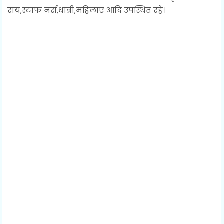
राय,स्टाफ नर्स,धात्री,महिलाएं आदि उपस्थित रहे।