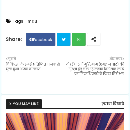
Tags
mau
Facebook
Twit
Wh
पुराने
और नया
चिकित्सा के सबसे प्रतिष्ठित मानक से
दोहरीघाट में मुक्तिधाम (श्मशान घाट) की
ter
ats
युक्त हुआ शारदा नारायण
सुरक्षा हेतु चल रहे कटाव निरोधक कार्य
का जिलाधिकारी ने किया निरीक्षण
ap
p
YOU MAY LIKE
ज़्यादा दिखाएं