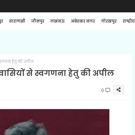
ुर
वाराणसी
जौनपुर
लखनऊ
अंबेडकर नगर
गोरखपुर
राष्ट्रीय
वगणना हेतु की अपील
सियों से स्वगणना हेतु की अपील
0