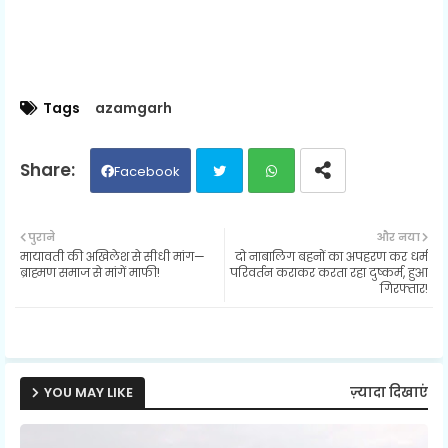
Tags
azamgarh
Facebook
Twit
Wh
पुराने
और नया
मायावती की अखिलेश से सीधी मांग—
दो नाबालिग बहनों का अपहरण कर धर्म
ter
ats
ब्राह्मण समाज से मांगें माफी!
परिवर्तन कराकर करता रहा दुष्कर्म, हुआ
गिरफ्तार!
ap
p
YOU MAY LIKE
ज़्यादा दिखाएं