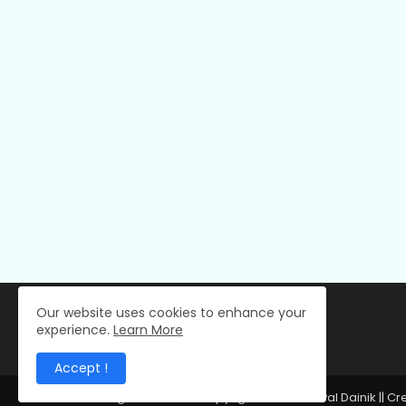
Our website uses cookies to enhance your
experience.
Learn More
Accept !
All Right Reserved Copyright © 2024 Deval Dainik || C