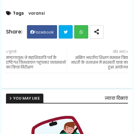
Tags
varansi
Facebook
Twit
Wh
पुराने
और नया
मण्डलायुक्त ने महाशिवरात्रि पर्व केे
अखिल भारतीय शिक्षण संस्थान विद्या
ter
ats
दृष्टिगत विन्ध्याचल पहुंचकर व्यवस्थाओं
भारती के तत्वधान में सरस्वती यात्रा का
का किया निरीक्षण
हुआ आयोजन
ap
p
YOU MAY LIKE
ज़्यादा दिखाएं