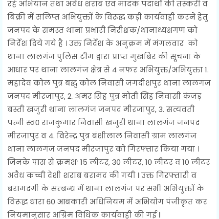
रहे अभियान तथा अवैध शराब एवं मादक पदार्थों की तस्करी व
बिक्री में संलिप्त अभियुक्तों के विरूद्ध कड़ी कार्यवाही करने हेतु
जनपद के समस्त थाना प्रभारी निरीक्षक/थानाध्यक्षगण को
निर्देश दिये गये है । उक्त निर्देश के अनुक्रम में मंगलवार को
थाना लालगंज पुलिस टीम द्वारा प्राप्त मुखबिर की सूचना के
आधार पर थाना लालगंज क्षेत्र से 4 नफर अभियुक्त/अभियुक्ता 1.
महादेव कोल पुत्र बद्धु कोल निवासी जगदीशपुर थाना लालगंज
जनपद मीरजापुर, 2. अमर सिंह पुत्र मोती सिंह निवासी कंजड़
बस्ती खजुरी थाना लालगंज जनपद मीरजापुर, 3. सत्यवती
पत्नी स्व0 राजकुमार निवासी खजुरी थाना लालगंज जनपद
मीरजापुर व 4. विरेन्द्र पुत्र बंशीलाल निवासी ग्राम लालगंज
थाना लालगंज जनपद मीरजापुर को गिरफ्तार किया गया ।
जिनके पास से क्रमशः 15 लीटर, 30 लीटर, 10 लीटर व 10 लीटर
अवैध कच्ची देशी शराब बरामद की गयी । उक्त गिरफ्तारी व
बरामदगी के सम्बन्ध में थाना लालगंज पर सभी अभियुक्तों के
विरूद्ध धारा 60 आबकारी अधिनियम में अभियोग पंजीकृत कर
नियमानुसार अग्रिम विधिक कार्यवाही की गई ।