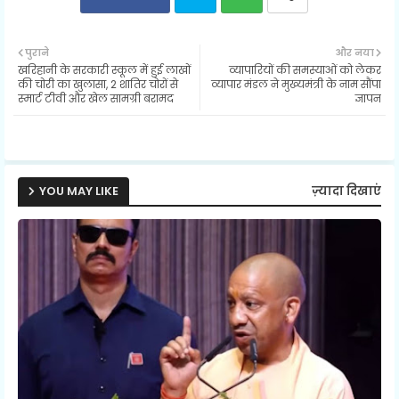
Twit
Wh
पुराने
और नया
खरिहानी के सरकारी स्कूल में हुई लाखों
व्यापारियों की समस्याओं को लेकर
ter
ats
की चोरी का खुलासा, 2 शातिर चोरों से
व्यापार मंडल ने मुख्यमंत्री के नाम सौंपा
स्मार्ट टीवी और खेल सामग्री बरामद
ज्ञापन
ap
p
YOU MAY LIKE
ज़्यादा दिखाएं