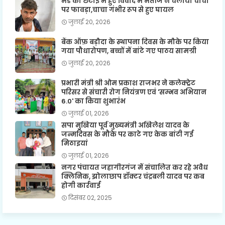
मेड की छटाई में हुए विवाद में भतीजे ने चलाया चाचा
पर फावड़ा,चाचा गंभीर रूप से हुए घायल
जुलाई 20, 2026
बैंक ऑफ़ बड़ौदा के स्थापना दिवस के मौके पर किया
गया पौधारोपण, बच्चों में बांटे गए पाठय सामग्री
जुलाई 20, 2026
प्रभारी मंत्री श्री ओम प्रकाश राजभर ने कलेक्ट्रेट
परिसर से संचारी रोग नियंत्रण एवं 'सम्भव अभियान
6.0' का किया शुभारंभ
जुलाई 01, 2026
सपा मुखिया पूर्व मुख्यमंत्री अखिलेश यादव के
जन्मदिवस के मौके पर काटे गए केक बांटी गई
मिठाइयां
जुलाई 01, 2026
नगर पंचायत जहागीरगंज में संचालित कर रहे अवैध
क्लिनिक, झोलाछाप डॉक्टर चंद्रबली यादव पर कब
होगी कार्रवाई
दिसंबर 02, 2025