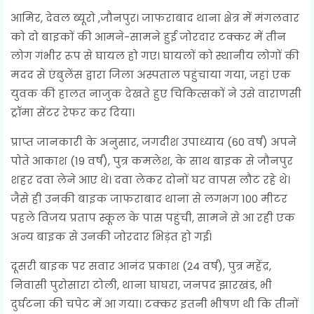
आमिर, देवल ब्यूरो ,जौनपुर। जाफराबाद थाना क्षेत्र में मंगलवार
को दो बाइकों की आमने-सामने हुई जोरदार टक्कर में तीन
लोग गंभीर रूप से घायल हो गए। घायलों को स्थानीय लोगों की
मदद से एंबुलेंस द्वारा जिला अस्पताल पहुंचाया गया, जहां एक
युवक की हालत नाजुक देखते हुए चिकित्सकों ने उसे वाराणसी
ट्रॉमा सेंटर रेफर कर दिया।
प्राप्त जानकारी के अनुसार, जगदीश उपाध्याय (60 वर्ष) अपने
पोते आकाश (19 वर्ष), पुत्र कमलेश, के साथ बाइक से जौनपुर
शहर दवा लेने आए थे। दवा लेकर दोनों घर वापस लौट रहे थे।
जैसे ही उनकी बाइक जाफराबाद थाना से लगभग 100 मीटर
पहले विजय प्रताप स्कूल के पास पहुंची, सामने से आ रही एक
अन्य बाइक से उनकी जोरदार भिड़ंत हो गई।
दूसरी बाइक पर सवार आनंद प्रकाश (24 वर्ष), पुत्र महेंद्र,
निवासी पुरोसारा टोली, थाना घाघरा, जनपद झारखंड, भी
दुर्घटना की चपेट में आ गया। टक्कर इतनी भीषण थी कि तीनों