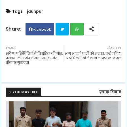
Tags
jaunpur
Facebook
Twit
Wh
पुराने
और नया
संदिग्ध परिस्थितियों में विवाहिता की मौत,
आम आदमी पार्टी को झटका, कई महिला
ter
ats
प्रताड़ना के आरोप में सास-ससुर समेत
पदाधिकारियों ने थामा भाजपा का दामन
तीन पर मुकदमा
ap
p
YOU MAY LIKE
ज़्यादा दिखाएं