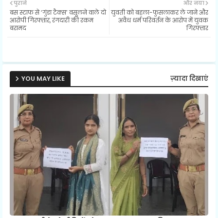
पुराने
और नया
बस स्टाफ से ‘गुंडा टैक्स’ वसूलने वाले दो
युवती को बहला-फुसलाकर ले जाने और
ter
ats
आरोपी गिरफ्तार, रंगदारी की रकम
अवैध धर्म परिवर्तन के आरोप में युवक
बरामद
गिरफ्तार
ap
p
YOU MAY LIKE
ज़्यादा दिखाएं