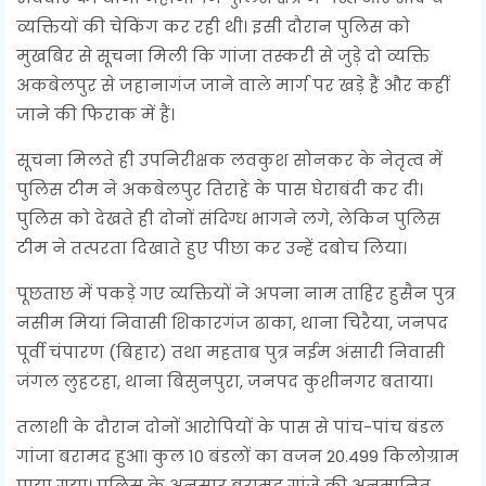
व्यक्तियों की चेकिंग कर रही थी। इसी दौरान पुलिस को
मुखबिर से सूचना मिली कि गांजा तस्करी से जुड़े दो व्यक्ति
अकबेलपुर से जहानागंज जाने वाले मार्ग पर खड़े हैं और कहीं
जाने की फिराक में हैं।
सूचना मिलते ही उपनिरीक्षक लवकुश सोनकर के नेतृत्व में
पुलिस टीम ने अकबेलपुर तिराहे के पास घेराबंदी कर दी।
पुलिस को देखते ही दोनों संदिग्ध भागने लगे, लेकिन पुलिस
टीम ने तत्परता दिखाते हुए पीछा कर उन्हें दबोच लिया।
पूछताछ में पकड़े गए व्यक्तियों ने अपना नाम ताहिर हुसैन पुत्र
नसीम मियां निवासी शिकारगंज ढाका, थाना चिरैया, जनपद
पूर्वी चंपारण (बिहार) तथा महताब पुत्र नईम अंसारी निवासी
जंगल लुहटहा, थाना बिसुनपुरा, जनपद कुशीनगर बताया।
तलाशी के दौरान दोनों आरोपियों के पास से पांच-पांच बंडल
गांजा बरामद हुआ। कुल 10 बंडलों का वजन 20.499 किलोग्राम
पाया गया। पुलिस के अनुसार बरामद गांजे की अनुमानित