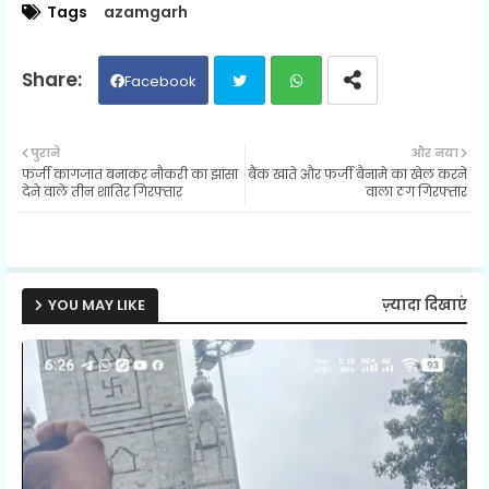
Tags
azamgarh
Facebook
Twit
Wh
पुराने
और नया
फर्जी कागजात बनाकर नौकरी का झांसा
बैंक खाते और फर्जी बैनामे का खेल करने
ter
ats
देने वाले तीन शातिर गिरफ्तार
वाला ठग गिरफ्तार
ap
p
YOU MAY LIKE
ज़्यादा दिखाएं