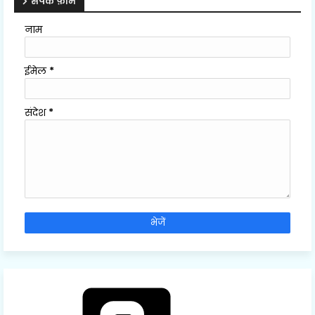
संपर्क फ़ॉर्म
नाम
ईमेल
*
संदेश
*