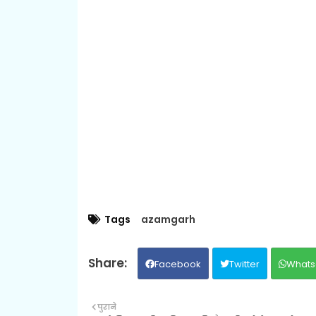
Tags
azamgarh
Facebook
Twitter
Whats
पुराने