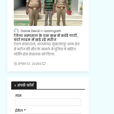
Dainik Deval
azamgarh
जिला अस्पताल के दवा कक्ष में बर्थडे पार्टी,
घंटों लाइन में खड़े रहे मरीज
देवल संवाददाता, आजमगढ़। मुबारकपुर थाना क्षेत्र
में मरीज की मौत के मामले में पुलिस ने वांछित
नर्सिंग होम संचालक को गिरफ्…
अगस्त 07, 2026
0
संपर्क फ़ॉर्म
नाम
ईमेल
*