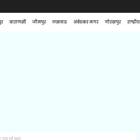
ुर
वाराणसी
जौनपुर
लखनऊ
अंबेडकर नगर
गोरखपुर
राष्ट्रीय
उठा रहे झाड़ू