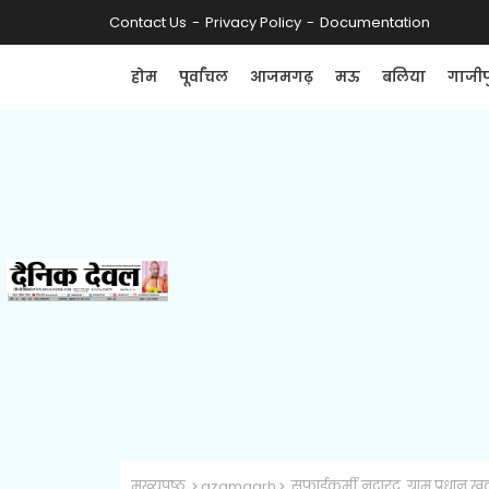
Contact Us
Privacy Policy
Documentation
होम
पूर्वांचल
आजमगढ़
मऊ
बलिया
गाजीप
मुख्यपृष्ठ
azamgarh
सफाईकर्मी नदारद, ग्राम प्रधान खुद 