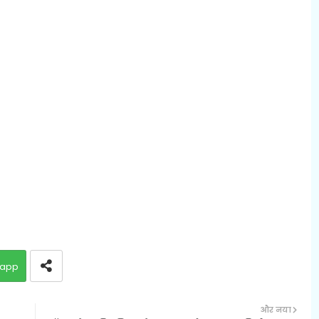
app
और नया