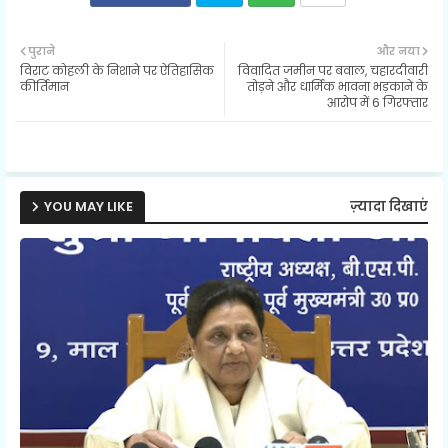
Twit
Wh
पुराने
और नया
विराट कोहली के निशाने पर ऐतिहासिक
विवादित जमीन पर बवाल, चहारदीवारी
ter
ats
कीर्तिमान
तोड़ने और धार्मिक भावना भड़काने के
आरोप में 6 गिरफ्तार
ap
p
YOU MAY LIKE
ज़्यादा दिखाएं