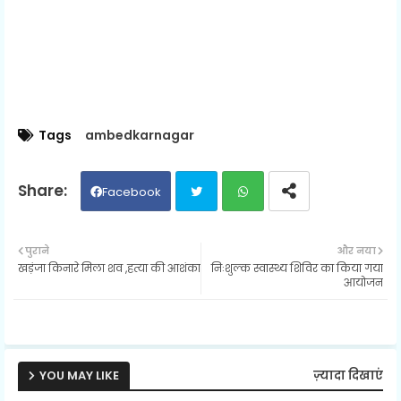
Tags
ambedkarnagar
Facebook
Twit
Wh
पुराने
और नया
खड़ंजा किनारे मिला शव ,हत्या की आशंका
निःशुल्क स्वास्थ्य शिविर का किया गया
ter
ats
आयोजन
ap
p
YOU MAY LIKE
ज़्यादा दिखाएं