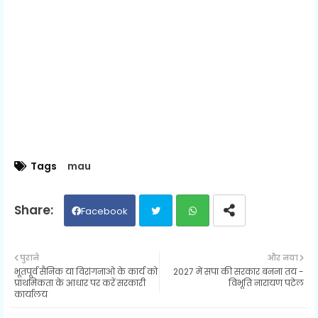
Tags
mau
Facebook
Twit
Wh
पुराने
और नया
भूतपूर्व सैनिक या विरांगनाओ के कार्य को
2027 में सपा की सरकार बनना तय -
ter
ats
प्राथमिकता के आधार पर करें सरकारी
विभूति नारायण पटेल
कार्यालय
ap