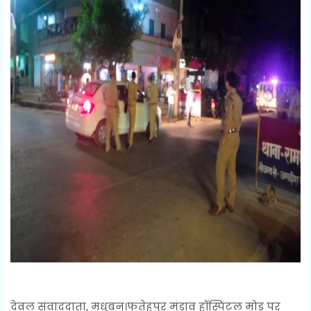
देवल संवाददाता, मधुबन।फतेहपुर मंडाव हॉस्पिटल मोड़ पर