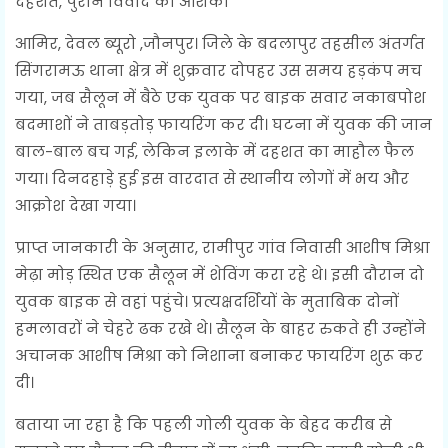
दहशत, पुराने विवाद की आशंका
आमिर, देवल ब्यूरो ,जौनपुर। जिले के बदलापुर तहसील अंतर्गत
सिंगरामऊ थाना क्षेत्र में शुक्रवार दोपहर उस समय हड़कंप मच
गया, जब सैलून में बैठे एक युवक पर बाइक सवार नकाबपोश
बदमाशों ने ताबड़तोड़ फायरिंग कर दी। घटना में युवक की जान
बाल-बाल बच गई, लेकिन इलाके में दहशत का माहौल फैल
गया। दिनदहाड़े हुई इस वारदात से स्थानीय लोगों में भय और
आक्रोश देखा गया।
प्राप्त जानकारी के अनुसार, रामीपुर गांव निवासी आशीष मिश्रा
मेढ़ा मोड़ स्थित एक सैलून में शेविंग करा रहे थे। इसी दौरान दो
युवक बाइक से वहां पहुंचे। प्रत्यक्षदर्शियों के मुताबिक दोनों
हमलावरों ने चेहरे ढक रखे थे। सैलून के बाहर रुकते ही उन्होंने
अचानक आशीष मिश्रा को निशाना बनाकर फायरिंग शुरू कर
दी।
बताया जा रहा है कि पहली गोली युवक के बेहद करीब से