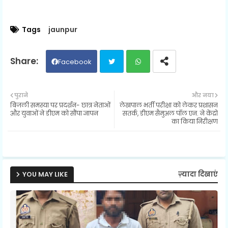
Tags
jaunpur
Facebook
Twit
Wh
पुराने
और नया
बिजली समस्या पर प्रदर्शन- छात्र नेताओं
लेखपाल भर्ती परीक्षा को लेकर प्रशासन
ter
ats
और युवाओं ने डीएम को सौंपा ज्ञापन
सतर्क, डीएम सैमुअल पॉल एन. ने केंद्रों
का किया निरीक्षण
ap
p
YOU MAY LIKE
ज़्यादा दिखाएं