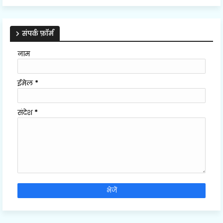
संपर्क फ़ॉर्म
नाम
ईमेल
*
संदेश
*