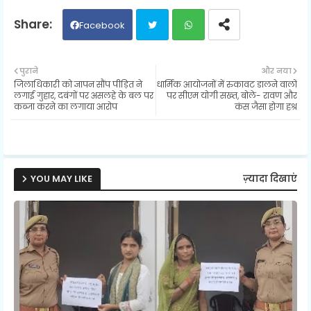
Facebook
Twit
Wh
पुराने
और नया
जिलाधिकारी को ज्ञापन सौंप पीड़ित ने
धार्मिक आयोजनों में रुकावट डालने वालों
ter
ats
लगाई गुहार, दबंगों पर असलहे के बल पर
पर सीएम योगी सख्त, बोले- रावण और
कब्जा करने का लगाया आरोप
कंस जैसा होगा हश्र
ap
p
YOU MAY LIKE
ज़्यादा दिखाएं