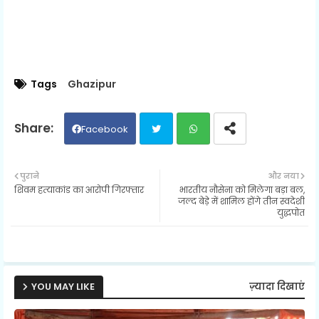
Tags
Ghazipur
Facebook
Twit
Wh
पुराने
और नया
शिवम हत्‍याकांड का आरोपी गिरफ्तार
भारतीय नौसेना को मिलेगा बड़ा बल,
ter
ats
जल्द बेड़े में शामिल होंगे तीन स्वदेशी
युद्धपोत
ap
p
YOU MAY LIKE
ज़्यादा दिखाएं