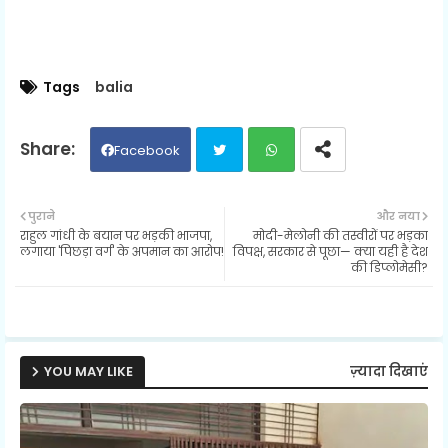
Tags
balia
Facebook
Twit
Wh
पुराने
और नया
राहुल गांधी के बयान पर भड़की भाजपा,
मोदी-मेलोनी की तस्वीरों पर भड़का
ter
ats
लगाया 'पिछड़ा वर्ग' के अपमान का आरोप!
विपक्ष, सरकार से पूछा— क्या यही है देश
की डिप्लोमेसी?
ap
p
YOU MAY LIKE
ज़्यादा दिखाएं