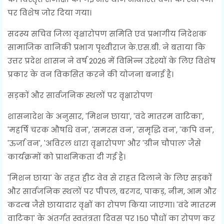
पर विशेष जोर दिया गया।
सदस्य सचिव जिला वृक्षारोपण समिति एवं प्रभागीय निदेशक
सामाजिक वानिकी प्रभाग पृथ्वीराज के.एस.बी. ने बताया कि
उत्तर प्रदेश शासन ने वर्ष 2026 में विभिन्न उद्देश्यों के लिए विशेष
प्रकार के वन विकसित करने की योजना बनाई है।
सड़कों और सार्वजनिक स्थलों पर वृक्षारोपण
शासनादेश के अनुसार, 'मिशन छाया', 'वंदे मातरम वाटिका',
'महर्षि चरक औषधि वन', 'समरस वन', 'समृद्धि वन', 'कपि वन',
'ऊर्जा वन', 'अविरल धारा वृक्षारोपण' और 'ग्रीन चौपाल' जैसे
कार्यक्रमों को प्राथमिकता दी गई है।
'मिशन छाया' के तहत हीट वेव से राहत दिलाने के लिए सड़कों
और सार्वजनिक स्थलों पर पीपल, बरगद, पाकड़, नीम, आम और
कदम्ब जैसे छायादार वृक्षों का रोपण किया जाएगा। 'वंदे मातरम
वाटिका' के अंतर्गत स्वतंत्रता दिवस पर 150 पौधों का रोपण कर