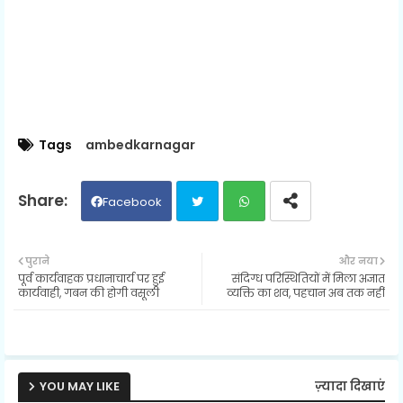
Tags
ambedkarnagar
Facebook
Twit
Wh
पुराने
और नया
पूर्व कार्यवाहक प्रधानाचार्य पर हुई
संदिग्ध परिस्थितियों में मिला अज्ञात
ter
ats
कार्यवाही, गबन की होगी वसूली
व्यक्ति का शव, पहचान अब तक नहीं
ap
p
YOU MAY LIKE
ज़्यादा दिखाएं