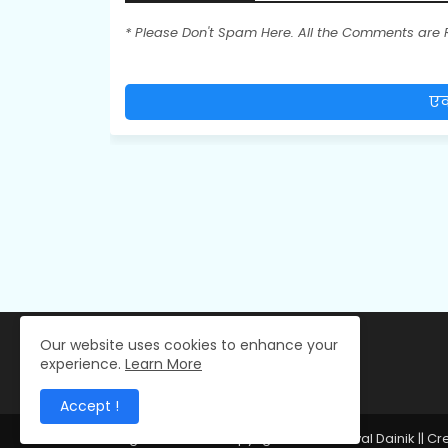
* Please Don't Spam Here. All the Comments are
एक
Our website uses cookies to enhance your
experience.
Learn More
Accept !
All Right Reserved Copyright © 2024 Deval Dainik || C