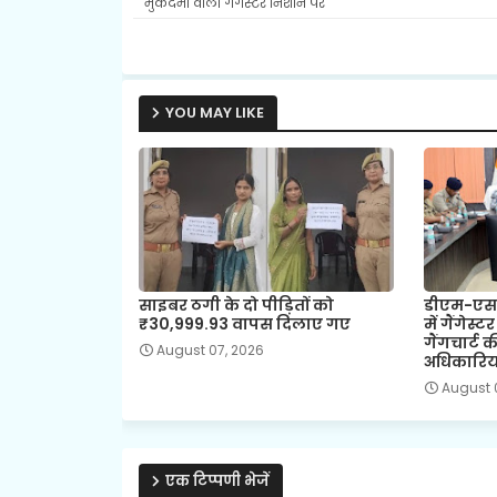
मुकदमों वाला गैंगस्टर निशाने पर
YOU MAY LIKE
साइबर ठगी के दो पीड़ितों को
डीएम-एसएस
₹30,999.93 वापस दिलाए गए
में गैंगेस्ट
गैंगचार्ट क
August 07, 2026
अधिकारियो
August 
एक टिप्पणी भेजें