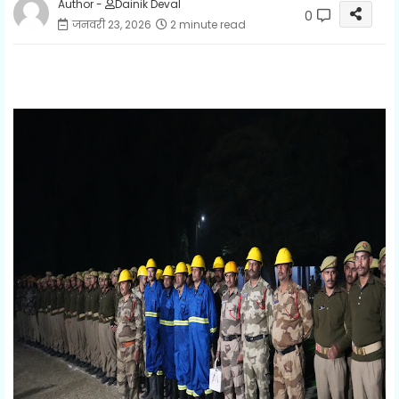
Author -
Dainik Deval
0
जनवरी 23, 2026
2 minute read