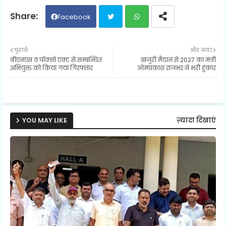
Facebook
Twit
Wh
पुराने
और नया
बीएनएस व पॉक्सो एक्ट से सम्बन्धित
खजुरी मैदान से 2027 का मंत्री
ter
ats
अभियुक्त को किया गया गिरफ्तार
ओमप्रकाश राजभर ने भरी हुंकार
ap
p
YOU MAY LIKE
ज़्यादा दिखाएं