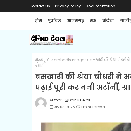
Contact Us
Privacy Policy
Documentation
होम
पूर्वांचल
आजमगढ़
मऊ
बलिया
गाजीप
मुख्यपृष्ठ
ambedkarnagar
बसखारी की श्रेया चौधरी ने
बधाई
बसखारी की श्रेया चौधरी ने
पढ़ाई पूरी कर बनी अटॉर्नी, ग्र
Author -
Dainik Deval
मई 08, 2025
1 minute read