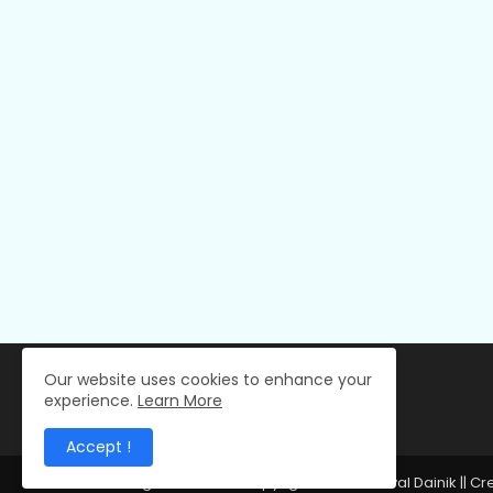
Our website uses cookies to enhance your
experience.
Learn More
Accept !
All Right Reserved Copyright © 2024 Deval Dainik || C