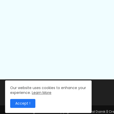
Our website uses cookies to enhance your
experience.
Learn More
Accept !
All Right Reserved Copyright © 2024 Deval Dainik || C