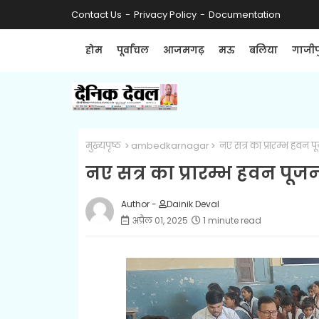
Contact Us
Privacy Policy
Documentation
होम
पूर्वांचल
आजमगढ़
मऊ
बलिया
गाजीप
मुख्यपृष्ठ
ambedkarnagar
नए सत्र का प्रारम्भ हवन 
नए सत्र का प्रारम्भ हवन पूज
Author -
Dainik Deval
अप्रैल 01, 2025
1 minute read