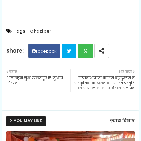
Tags
Ghazipur
Facebook
Twit
Wh
पुराने
और नया
ऑनलाइन जुआ खेलते हुए 15 जुआरी
गोपीनाथ पीजी कॉलेज बहादुरगंज में
ter
ats
गिरफ्तार
सांस्कृतिक कार्यक्रम की रंगारंग प्रस्तुति
के साथ एनएसएस शिविर का समापन
ap
p
YOU MAY LIKE
ज़्यादा दिखाएं