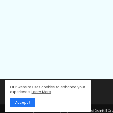
Our website uses cookies to enhance your
experience.
Learn More
Accept !
All Right Reserved Copyright © 2024 Deval Dainik || C