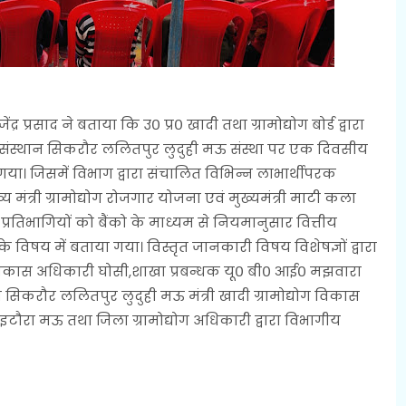
र प्रसाद ने बताया कि उ० प्र० खादी तथा ग्रामोद्योग बोर्ड द्वारा
क्षण संस्थान सिकरौर ललितपुर लुदुही मऊ संस्था पर एक दिवसीय
। जिसमें विभाग द्वारा संचालित विभिन्न लाभार्थीपरक
य मंत्री ग्रामोद्योग रोजगार योजना एवं मुख्यमंत्री माटी कला
 प्रतिभागियों को बैंको के माध्यम से नियमानुसार वित्तीय
िषय में बताया गया। विस्तृत जानकारी विषय विशेषज्ञों द्वारा
ड विकास अधिकारी घोसी,शाखा प्रबन्धक यू० बी० आई० मझवारा
ंस्थान सिकरौर ललितपुर लुदुही मऊ मंत्री खादी ग्रामोद्योग विकास
, इटौरा मऊ तथा जिला ग्रामोद्योग अधिकारी द्वारा विभागीय