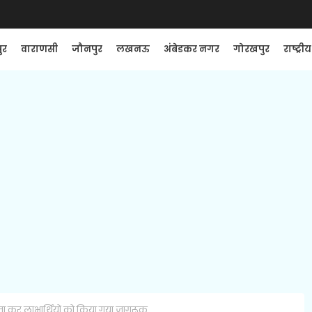
ुर
वाराणसी
जौनपुर
लखनऊ
अंबेडकर नगर
गोरखपुर
राष्ट्रीय
 कर लाभार्थियों को किया गया जागरूक