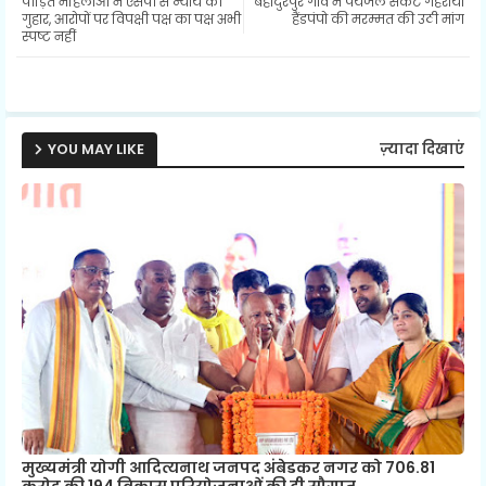
पीड़ित महिलाओं ने एसपी से न्याय की
बहादुरपुर गांव में पेयजल संकट गहराया
ter
ats
गुहार, आरोपों पर विपक्षी पक्ष का पक्ष अभी
हैंडपंपो की मरम्मत की उठी मांग
स्पष्ट नहीं
ap
p
YOU MAY LIKE
ज़्यादा दिखाएं
मुख्यमंत्री योगी आदित्यनाथ जनपद अंबेडकर नगर को 706.81
करोड़ की 194 विकास परियोजनाओं की दी सौगात