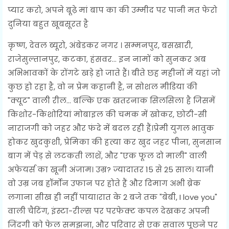
प्यार करो, अपने बूढ़े मां बाप का की उम्मीद पर पानी मत फेरो
दुनिया बहुत खूबसूरत है
कृष्ण, देवल ब्यूरो, अंबेडकर नगर । सम्मनपुर, बसखारी,
राजेसुल्तानपुर, कटका, हंसवर… इन नामों को सुनकर अब
अभिभावकों के रोंगटे खड़े हो जाते हैं। बीते छह महीनों में यहां जो
कुछ हो रहा है, वो न प्रेम कहानी है, न सोशल मीडिया की
"क्यूट" वाली रील… बल्कि एक खतरनाक सिलसिला है जिसमें
किशोर-किशोरियां मोबाइल की चमक में खोकर, छोटी-सी
नाराजगी को जहर और फंदे में बदल रही हैं।प्रेमी युगल भावुक
होकर खुदकुशी, प्रेमिका की हत्या कर खुद जहर पीना, सुनसान
बाग में पेड़ से लटकती लाशें, और "एक फूल दो माली" वाली
अफेयर्स का खूनी अंजाम। उम्र? ज्यादातर 15 से 25 साल। यानी
वो उम्र जब हॉर्मोन उफान पर होते हैं और दिमाग अभी ब्रेक
लगाना सीख ही नहीं पाया।रात के 2 बजे तक "बेबी, I love you"
वाली चैटिंग, इंस्टा-रील्स पर परफेक्ट कपल देखकर अपनी
जिंदगी को फेल समझना, और परिवार से एक सवाल पूछने पर