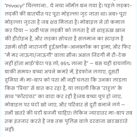
"Privacy!" चिल्लाना… ये नया नॉर्मल बन गया है। पहले लड़का-
लड़की की बातचीत पर पूरा मोहल्ला जुट जाता था। अब? पूरा
मोहल्ला जुटता है जब शव मिलता है। मोबाइल ने तो कमाल
कर दिया — 10वीं पास लड़की को लगता है वो शाहरुख खान
की हीरोइन है, और लड़का सोचता है सलमान का स्टाइल है
उसमें। थोड़ी नाराजगी हुई,ब्लॉक-आनब्लॉक का ड्रामा, और फिर
"मैं मर जाऊंगा/जाऊंगी" वाला सीन। असल जिंदगी में री-टेक
नहीं होता भाई!"बेटा पढ़ लो, 95% लाना है" — बस यही डायलॉग।
बाकी समय? बच्चा अपने कमरे में, हेडफोन लगाए, दूसरी
दुनिया में। मां-बाप को पता भी नहीं चलता कि उनका लाड़ला
किस "प्रिया" से बात कर रहा है, या लाड़ली किस "राहुल" के
साथ "फॉरएवर" का वादा कर रही है।जब बच्चा चुप हो जाए,
मोबाइल पर घंटों खो जाए, और परिवार से दूरी बनाने लगे —
तभी खतरे की घंटी बजनी चाहिए। लेकिन ज्यादातर मां-बाप तब
तक इंतजार करते हैं जब तक पुलिस वाले दरवाजा खटखटाते
नहीं।