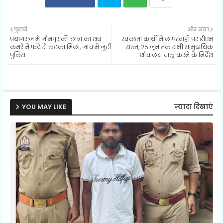
Twit
Wh
पुराने
और नया
प्रयागराज में जौनपुर की छात्रा का शव
स्वच्छता कार्यों में लापरवाही पर डीएम
ter
ats
कमरे में फंदे से लटका मिला, जांच में जुटी
सख्त, 25 जून तक सभी सामुदायिक
पुलिस
शौचालय चालू करने के निर्देश
ap
p
YOU MAY LIKE
ज़्यादा दिखाएं