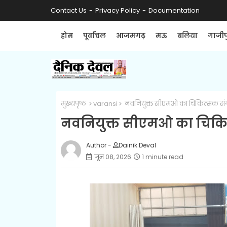
Contact Us
Privacy Policy
Documentation
होम
पूर्वांचल
आजमगढ़
मऊ
बलिया
गाजीप
मुख्यपृष्ठ
varansi
नवनियुक्त सीएमओ का चिकित्सक संग
नवनियुक्त सीएमओ का चिकित
Author -
Dainik Deval
जून 08, 2026
1 minute read