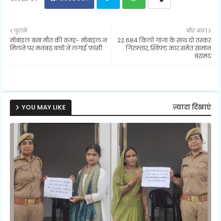
Twit
Wh
पुराने
और नया
मोबाइल बना मौत की वजह- मोबाइल न
22.684 किलो गांजा के साथ दो तस्कर
ter
ats
मिलने पर मनबढ़ बच्चे ने लगाई फांसी
गिरफ्तार, स्विफ्ट कार समेत सामान
बरामद
ap
p
YOU MAY LIKE
ज़्यादा दिखाएं