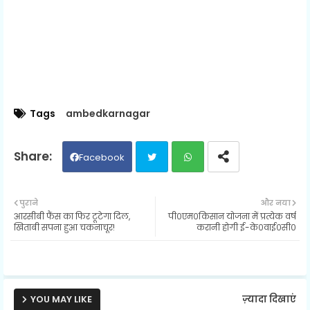
Tags
ambedkarnagar
Facebook
Twit
Wh
पुराने
और नया
आरसीबी फैंस का फिर टूटेगा दिल,
पी०एम०किसान योजना में प्रत्येक वर्ष
ter
ats
खिताबी सपना हुआ चकनाचूर!
करानी होगी ई-के०वाई०सी०
ap
p
YOU MAY LIKE
ज़्यादा दिखाएं