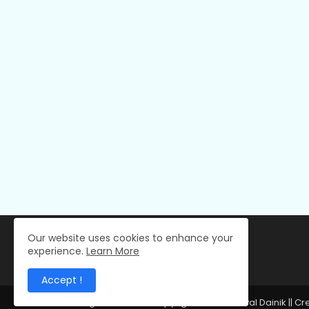
Our website uses cookies to enhance your
experience.
Learn More
Accept !
All Right Reserved Copyright © 2024 Deval Dainik || C