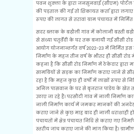
पवन शुक्ला के द्वारा जनसुनवाई (सीएम) पोर्टल पर
की पड़ताल की गई तो शिकायत कर्ता द्वारा लगाए ग
रूपए की लागत से तरावां ग्राम पंचायत में निर्मि
सदर ब्लाक के बढ़ौली गांव में कोलानी बस्ती बढ़
से संध्या चतुर्वेदी के घर तक बनायी गई सीसी रोड मे
आयोग योजनान्तर्गत वर्ष 2022-23 में निर्मित इ
निर्माण के महज तीन वर्ष के भीतर ही सीसी रोड में 
कहना है कि सीसी रोड निर्माण में ठेकेदार द्वा
सामग्रियों से सड़क का निर्माण कराए जाने से सीस
रहा है कि महज कुछ ही वर्षों में लाखों रूपए से नि
अनिल पासवान के घर से बृजराज पांडेय के खेत त
उठाए जा रहे हैं। परसौटी गांव में नाली निर्माण 
नाली निर्माण कार्य में जमकर मानकों की अनदेखी
कराए जाने से कुछ माह बाद ही नाली धराशाही हो 
पंचायतों में क्षेत्र पंचायत निधि से कराए गए निर्म
स्तरीय जांच कराए जाने की मांग किया है। ग्रामीणो