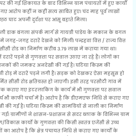
 की गई शिकायत के बाद विभिन्न ग्राम पंचायतों में हुए कार्यों
ए आरोप कहीं न कहीं सत्य साबित हुए। चंद माह पूर्व लाखों
त छठ घाट अपनी दुर्दशा पर आंसू बहाते मिला।
ौली डाक बंगला संपर्क मार्ग से गायत्री पांडेय के मकान के बगल
ं जगह-जगह दरारें देखने को मिलीं। पन्द्रहवां वित्त / राज्य वित्त
स सीसी रोड का निर्माण करीब 3.79 लाख में कराया गया था।
दरारें पड़ने से गुणवत्ता पर सवाल उठाए जा रहे हैं। लोगों का
रा मानकों की जमकर अनदेखी की गई है। घटिया किस्म की
ी रोड़ में दरारें पड़ने लगी हैं। सड़क को देखकर ऐसा महसूस हो
र्मित सीसी रोड क्षतिग्रस्त हो जाएगी। इसी तरह परसौटी गांव में
क कराए गए इंटरलाकिंग के कार्य में भी गुणवत्ता पर सवाल
कार्य भी काफी चर्चा में है। आरोप है कि डीएमएफ निधि से कराए गए
 की गई है। घटिया किस्म की सामग्रियों से नाली का निर्माण
गई। ग्रामीणों ने शासन-प्रशासन से सदर ब्लाक के विभिन्न ग्राम
ाण/विकास कार्यो के गुणवत्ता की किसी स्वतंत्र एजेंसी से उच्च
ं का आरोप है कि क्षेत्र पंचायत निधि से कराए गए कार्यों के