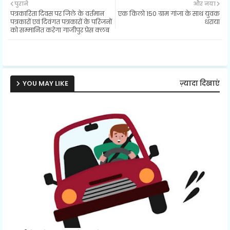
पुराने
और नया
पत्रकारिता दिवस पर जिले के वर्तमान
एक किलो 150 ग्राम गांजा के साथ युवक
ter
ats
पत्रकारों एवं दिवंगत पत्रकारों के परिजनों
धराया
को सम्मानित करेगा गाजीपुर प्रेस क्लब
ap
p
YOU MAY LIKE
ज़्यादा दिखाएं