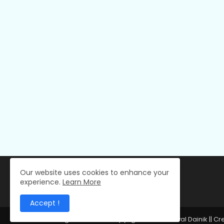
Our website uses cookies to enhance your
experience.
Learn More
Accept !
All Right Reserved Copyright © 2024 Deval Dainik || C