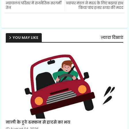
न्यायालय परिसर में राजनैतिक सरगर्मी
व्यापार मंडल ने मदद के लिए बढ़ाया हाथ
ter
ats
तेज
किया पांच हजार रुपए की मदद
ap
p
YOU MAY LIKE
ज़्यादा दिखाएं
नाली के टूटे ढक्कन से हादसे का भय
August 04, 2026