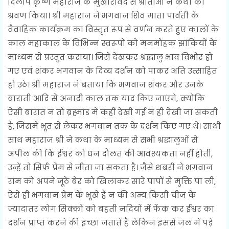
दिलीप कृष्ण महाराज के मुखारविंद से श्रोताओं ने कथा का
श्रवण किया। श्री महाराज ने भगवान शिव माता पार्वती के
वैवाहिक कार्यक्रम का विस्तृत रूप से वर्णन करते हुए कालों के
काल महाकाल के विभिन्न स्वरूपों को मनमोहक झांकियों के
माध्यम से प्रस्तुत कराया। जिसे देखकर श्रद्धालु भाव विभोर हो
गए एवं शंकर भगवान के दिव्य दर्शन को पाकर अति उत्साहित
हो उठे। श्री महाराज ने बताया कि भगवान शंकर और उनके
बाराती आदि से अनादी काल तक याद किए जाएंगे, क्योंकि
ऐसी बारात न तो ब्रह्मांड में कहीं देखी गई न ही देखी जा सकती
है, जिसमें भूत से लेकर भगवान तक के दर्शन किए गए थे। साथी
साथ महाराज श्री ने कथा के माध्यम से सभी श्रद्धालुओं से
अपील की कि ईश्वर को धन दौलत की आवश्यकता नहीं होती,
उन्हें तो सिर्फ प्रेम से जीता जा सकता है। जैसे शबरी ने भगवान
राम को अपने जूठे बेर को खिलाकर सारे पापों से मुक्ति पा ली,
ऐसे ही भगवान प्रेम के भूखे हैं न की अन्य किसी चीज के
ज्यादातर लोग सिक्कों को बहती नदियों में फेंक कर ईश्वर का
दर्शन प्राप्त करने की इच्छा जताते हैं लेकिन इससे जल में पड़े