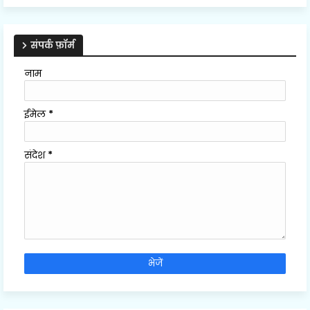
संपर्क फ़ॉर्म
नाम
ईमेल
*
संदेश
*