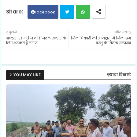
Facebook
Twit
Wh
पुराने
और नया
अल्ट्रासाउंड मशीन व डिजिटल एक्सरे के
जिलाधिकारी की अध्यक्षता में जिला श्रम
ter
ats
लिए भटकते है मरीज
बन्धु की बैठक सम्पन्न
ap
p
YOU MAY LIKE
ज़्यादा दिखाएं