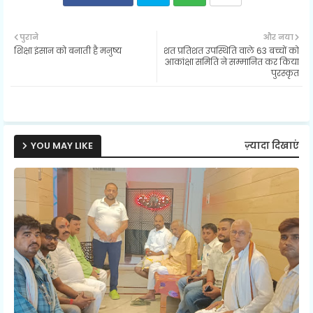
Twit
Wh
पुराने
और नया
शिक्षा इंसान को बनाती है मनुष्य
शत प्रतिशत उपस्थिति वाले 63 बच्चों को
ter
ats
आकांक्षा समिति ने सम्मानित कर किया
पुरस्कृत
ap
p
YOU MAY LIKE
ज़्यादा दिखाएं