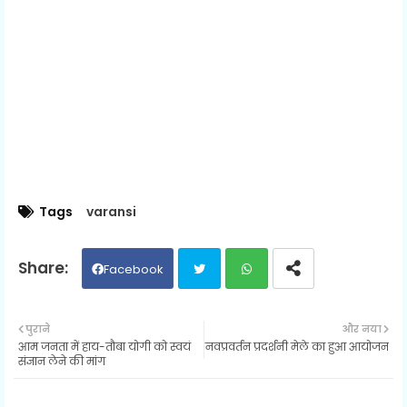
Tags
varansi
Facebook
Twit
Wh
पुराने
और नया
आम जनता में हाय-तौबा योगी को स्वयं
नवप्रवर्तन प्रदर्शनी मेले का हुआ आयोजन
ter
ats
संज्ञान लेने की मांग
ap