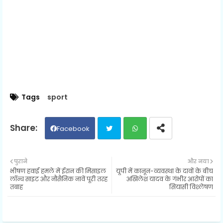
Tags
sport
Facebook
Twit
Wh
पुराने
और नया
भीषण हवाई हमले में ईरान की मिसाइल
यूपी में कानून-व्यवस्था के दावों के बीच
ter
ats
लॉन्च साइट और नौसैनिक नावें पूरी तरह
अखिलेश यादव के गंभीर आरोपों का
तबाह
सियासी विश्लेषण
ap
p