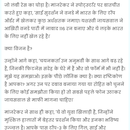
जो लंबी रेस का घोड़ा है। मांजरेकर ने स्‍पोर्ट्स्‍टार पर बातचीत
करते हुए कहा, 'साई सुदर्शन ने वनडे में भारत के लिए टॉप
ऑर्डर में खेलकर कुछ अर्धशतक जमाए। यशस्‍वी जायसवाल ने
आखिरी वनडे पारी में नाबाद 116 रन बनाए और ये लड़के भारत
के लिए नहीं खेल रहे हैं।'
क्‍या विजन है?
उन्‍होंने आगे कहा, 'चयनकर्ता उन अनुभवी के साथ आगे बढ़ रहे
हैं, जिनकी फिटनेस संदेह के घेरे में हैं और वो फॉर्म में भी नहीं हैं।
मुझे यह समझाओ। इसके पीछे लॉजिक क्‍या है। क्‍या दृष्टिकोण
है आपका? अगर उन पर दबाव बनाया गया या रोहित को चुनने
के लिए कोई समझौता किया हो तो सबसे पहले फोन उठाकर
जायसवाल से माफी मांगना चाहिए।'
मांजरेकर ने साथ ही कहा, 'ये वो युवा खिलाड़ी हैं, जिन्‍होंने
मुश्किल हालातों में बेहतर प्रदर्शन किया और इनका भविष्‍य
उज्‍ज्‍वल है। आपके पास टॉप-3 के लिए गिल, साई और