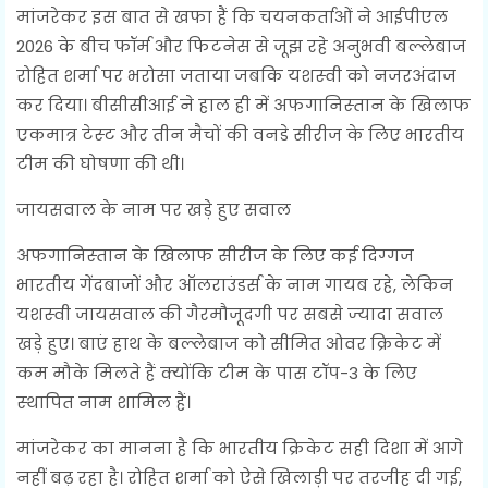
मांजरेकर इस बात से खफा हैं कि चयनकर्ताओं ने आईपीएल
2026 के बीच फॉर्म और फिटनेस से जूझ रहे अनुभवी बल्‍लेबाज
रोहित शर्मा पर भरोसा जताया जबकि यशस्‍वी को नजरअंदाज
कर दिया। बीसीसीआई ने हाल ही में अफगानिस्‍तान के खिलाफ
एकमात्र टेस्‍ट और तीन मैचों की वनडे सीरीज के लिए भारतीय
टीम की घोषणा की थी।
जायसवाल के नाम पर खड़े हुए सवाल
अफगानिस्‍तान के खिलाफ सीरीज के लिए कई दिग्‍गज
भारतीय गेंदबाजों और ऑलराउंडर्स के नाम गायब रहे, लेकिन
यशस्‍वी जायसवाल की गैरमौजूदगी पर सबसे ज्‍यादा सवाल
खड़े हुए। बाएं हाथ के बल्‍लेबाज को सीमित ओवर क्रिकेट में
कम मौके मिलते हैं क्‍योंकि टीम के पास टॉप-3 के लिए
स्‍थापित नाम शामिल हैं।
मांजरेकर का मानना है कि भारतीय क्रिकेट सही दिशा में आगे
नहीं बढ़ रहा है। रोहित शर्मा को ऐसे खिलाड़ी पर तरजीह दी गई,