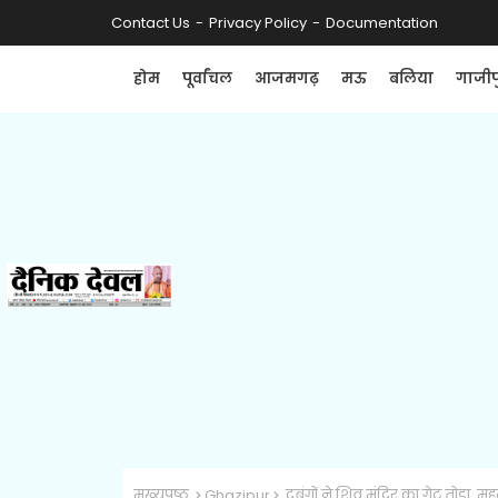
Contact Us
Privacy Policy
Documentation
होम
पूर्वांचल
आजमगढ़
मऊ
बलिया
गाजीप
मुख्यपृष्ठ
Ghazipur
दबंगों ने शिव मंदिर का गेट तोड़ा, मुह