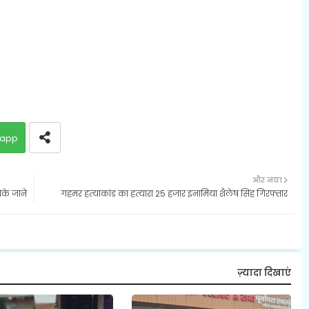
app
और नया
ोके जाने
गहमर हत्‍याकांड का हत्‍यारा 25 हजार इनामिया शैलेष सिंह गिरफ्तार
ज़्यादा दिखाएं