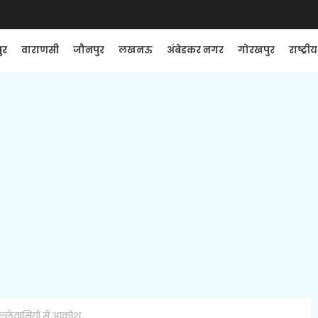
ुर
वाराणसी
जौनपुर
लखनऊ
अंबेडकर नगर
गोरखपुर
राष्ट्रीय
ल्‍लेवासियों में आक्रोश