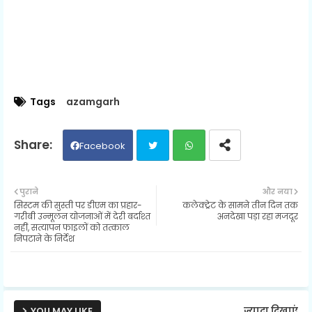
Tags
azamgarh
Facebook
Twit
Wh
पुराने
और नया
सिस्टम की सुस्ती पर डीएम का प्रहार-
कलेक्ट्रेट के सामने तीन दिन तक
ter
ats
गरीबी उन्मूलन योजनाओं में देरी बर्दाश्त
अनदेखा पड़ा रहा मजदूर
नहीं, सत्यापन फाइलों को तत्काल
निपटाने के निर्देश
ap
p
YOU MAY LIKE
ज़्यादा दिखाएं