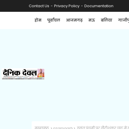
Contact Us
Privacy Policy
Documentation
होम
पूर्वांचल
आजमगढ़
मऊ
बलिया
गाजीप
मुख्यपृष्ठ
azamgarh
वसंत पंचमी पर गौरीशंकर घाट में स