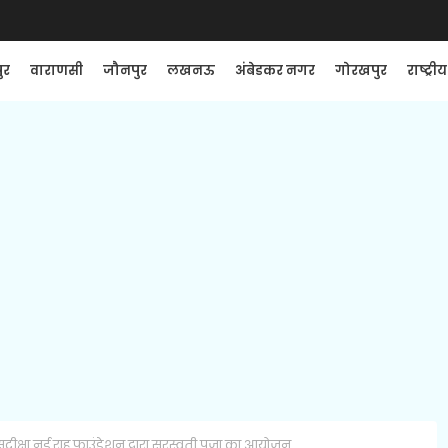
ुर
वाराणसी
जौनपुर
लखनऊ
अंबेडकर नगर
गोरखपुर
राष्ट्रीय
ुदीक्षा नई राह फाउंडेशन द्वारा सरस्वती पूजा का आयोजन